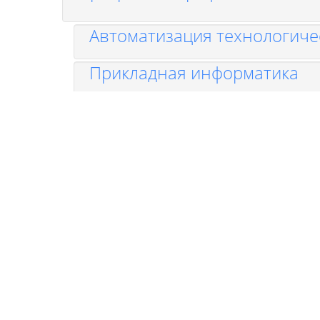
Автоматизация технологиче
Прикладная информатика
Технология машиностроени
Электроэнергетика и электр
Контролер станочных и сле
предприятия
Специалист по управлению
Государственное и муницип
Автоматизированная разрабо