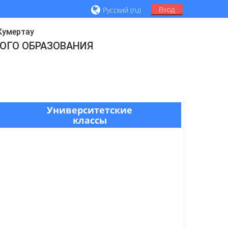
Вход
Русский ‎(ru)‎
 Кумертау
ОГО ОБРАЗОВАНИЯ
Университетские
классы