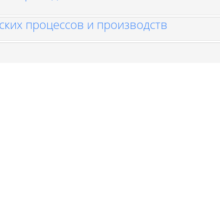
ских процессов и производств
я
отехника
сарных работ машиностроительного
 персоналом
альное управление
тка технологий и программ для станко