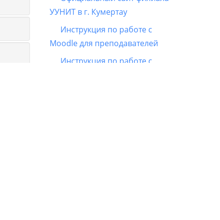
УУНИТ в г. Кумертау
Инструкция по работе с
Moodle для преподавателей
Инструкция по работе с
Moodle для слушателей
Календарь
◀︎
Август 2026
▶︎
Пн
Вт
Ср
Чт
Пт
Сб
Вс
1
2
3
4
5
6
7
8
9
10
11
12
13
14
15
16
17
18
19
20
21
22
23
24
25
26
27
28
29
30
в с
31