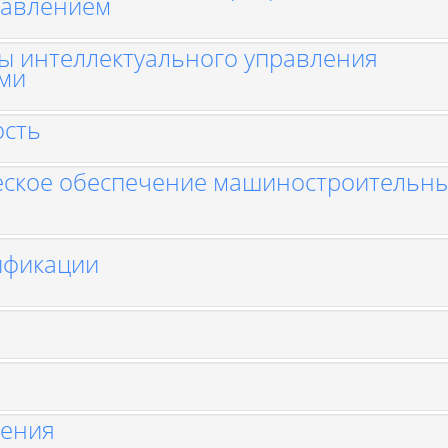
равлением
ы интеллектуального управления
ами
ость
еское обеспечение машиностроительн
ификации
оения