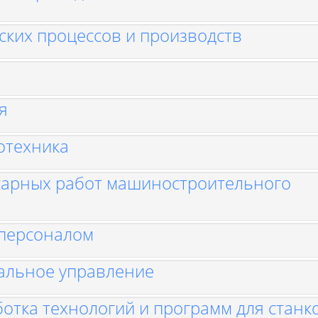
ских процессов и производств
я
отехника
сарных работ машиностроительного
 персоналом
альное управление
тка технологий и программ для станко