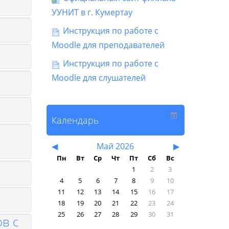
УУНИТ в г. Кумертау
Инструкция по работе с
Moodle для преподавателей
Инструкция по работе с
Moodle для слушателей
Календарь
◀︎
Май 2026
▶︎
Пн
Вт
Ср
Чт
Пт
Сб
Вс
1
2
3
4
5
6
7
8
9
10
11
12
13
14
15
16
17
18
19
20
21
22
23
24
25
26
27
28
29
30
31
в с