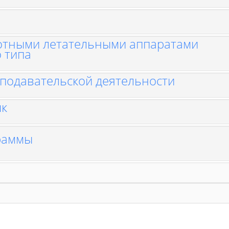
отными летательными аппаратами
 типа
подавательской деятельности
ык
раммы