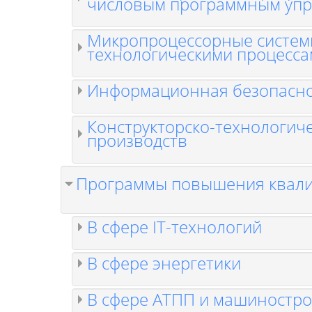
числовым программным уп
Микропроцессорные систем
технологическими процесс
Информационная безопасн
Конструкторско-технологич
производств
Программы повышения квал
В сфере IT-технологий
В сфере энергетики
В сфере АТПП и машиностр